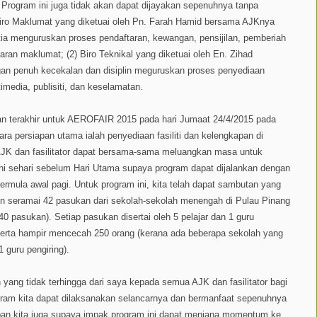
 Program ini juga tidak akan dapat dijayakan sepenuhnya tanpa
) Biro Maklumat yang diketuai oleh Pn. Farah Hamid bersama AJKnya
tia menguruskan proses pendaftaran, kewangan, pensijilan, pemberiah
ran maklumat​; (2) Biro Teknikal yang diketuai oleh En. Zihad
 penuh kecekalan dan disiplin meguruskan proses penyediaan
timedia, publisiti, dan keselamatan.
n terakhir untuk AEROFAIR 2015 pada hari Jumaat 24/4/2015 pada
ara persiapan utama ialah penyediaan fasiliti dan kelengkapan di
JK dan fasilitator dapat bersama-sama meluangkan masa untuk
ni sehari sebelum Hari Utama supaya program dapat dijalankan dengan
ermula awal pagi. Untuk program ini, kita telah dapat sambutan yang
 seramai 42 pasukan dari sekolah-sekolah menengah di Pulau Pinang
 40 pasukan). Setiap pasukan disertai oleh 5 pelajar dan 1 guru
serta hampir mencecah 250 orang (kerana ada beberapa sekolah yang
guru pengiring).
h yang tidak terhingga dari saya kepada semua AJK dan fasilitator bagi
am kita dapat dilaksanakan selancarnya dan bermanfaat sepenuhnya
apan kita juga supaya impak program ini dapat menjana momentum ke