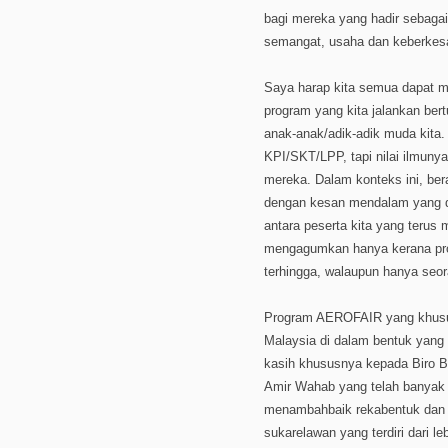
bagi mereka yang hadir sebagai
semangat, usaha dan keberkesa
Saya harap kita semua dapat m
program yang kita jalankan be
anak-anak/adik-adik muda kita. 
KPI/SKT/LPP, tapi nilai ilmun
mereka. Dalam konteks ini, ber
dengan kesan mendalam yang da
antara peserta kita yang teru
mengagumkan hanya kerana progr
terhingga, walaupun hanya seor
Program AEROFAIR yang khusus k
Malaysia di dalam bentuk yang 
kasih khususnya kepada Biro Be
Amir Wahab yang telah banyak 
menambahbaik rekabentuk dan pr
sukarelawan yang terdiri dari l