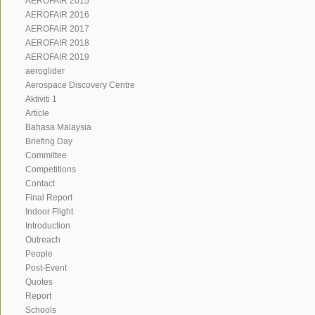
AEROFAIR 2015
AEROFAIR 2016
AEROFAIR 2017
AEROFAIR 2018
AEROFAIR 2019
aeroglider
Aerospace Discovery Centre
Aktiviti 1
Article
Bahasa Malaysia
Briefing Day
Committee
Competitions
Contact
Final Report
Indoor Flight
Introduction
Outreach
People
Post-Event
Quotes
Report
Schools