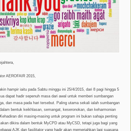
jahtera,
ator AEROFAIR 2015,
 hampir iaitu pada Sabtu minggu ini 25/4/2015, dari 8 pagi hingga 5
mua dapat hadir sepenuh masa dari awal untuk memberi sumbangan
aga, dan masa pada hari tersebut. Paling utama sekali ialah sumbangan
itu dalam bentuk keikhlasan, semangat, keseronokan, dan keharmonian
ehadiran diri masing-masing untuk program ini bukan sahaja penting
g akan dikira dalam bentuk MyCPD atau MyCSD, tetapi juga bagi yang
 sebagai AJK dan fasilitator yang hadir akan memeriahkan lagi suasana