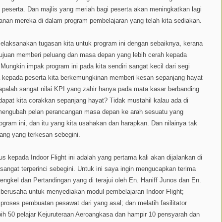
 peserta. Dan majlis yang meriah bagi peserta akan meningkatkan lagi
nan mereka di dalam program pembelajaran yang telah kita sediakan.
elaksanakan tugasan kita untuk program ini dengan sebaiknya, kerana
rtujuan memberi peluang dan masa depan yang lebih cerah kepada
Mungkin impak program ini pada kita sendiri sangat kecil dari segi
ya kepada peserta kita berkemungkinan memberi kesan sepanjang hayat
apalah sangat nilai KPI yang zahir hanya pada mata kasar berbanding
pat kita corakkan sepanjang hayat? Tidak mustahil kalau ada di
s mengubah pelan perancangan masa depan ke arah sesuatu yang
am ini, dan itu yang kita usahakan dan harapkan. Dan nilainya tak
ang yang terkesan sebegini.
epada Indoor Flight ini adalah yang pertama kali akan dijalankan di
sangat terperinci sebegini. Untuk ini saya ingin mengucapkan terima
ngkel dan Pertandingan yang di terajui oleh En. Haniff Junos dan En.
berusaha untuk menyediakan modul pembelajaran Indoor Flight;
oses pembuatan pesawat dari yang asal; dan melatih fasilitator
ebih 50 pelajar Kejuruteraan Aeroangkasa dan hampir 10 pensyarah dan