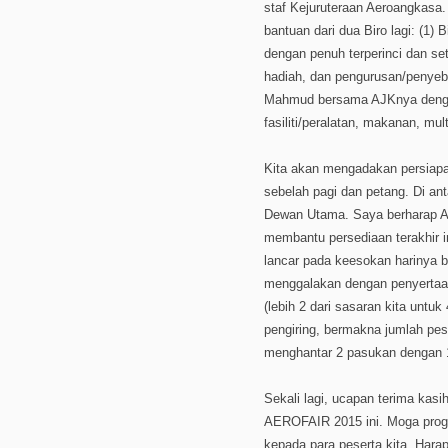
staf Kejuruteraan Aeroangkasa.
bantuan dari dua Biro lagi: (1
dengan penuh terperinci dan se
hadiah, dan pengurusan/penyeba
Mahmud bersama AJKnya dengan
fasiliti/peralatan, makanan, mul
Kita akan mengadakan persiapa
sebelah pagi dan petang. Di ant
Dewan Utama. Saya berharap A
membantu persediaan terakhir i
lancar pada keesokan harinya b
menggalakan dengan penyertaan
(lebih 2 dari sasaran kita untuk
pengiring, bermakna jumlah pe
menghantar 2 pasukan dengan 1 
Sekali lagi, ucapan terima kasi
AEROFAIR 2015 ini. Moga progr
kepada para peserta kita. Har