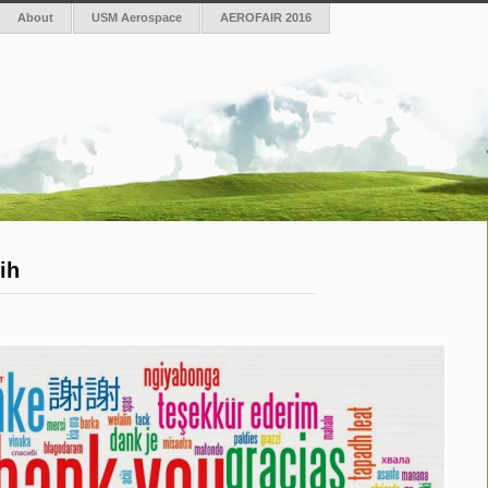
About
USM Aerospace
AEROFAIR 2016
ih