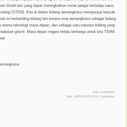
m ilmiah lain yang dapat meningkatkan minat pelajar terhadap sains,
eknologi (STEM). Kita di dalam bidang aeroangkasa mempunyai banyak
rah ini berbanding bidang lain kerana imej aeroangkasa sebagai bidang
raju utama teknologi masa depan, dan sebagai satu-satunya bidang yang
tasan graviti. Masa depan negara terlalu berharga untuk kita TIDAK
wal.
Aeroangkasa
Add a comment
Tags:
AEROFAIR 2015
,
Committee