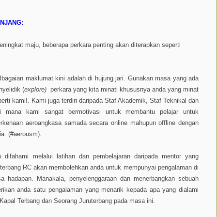
NJANG:
ingkat maju, beberapa perkara penting akan diterapkan seperti
bagaian maklumat kini adalah di hujung jari. Gunakan masa yang ada
yelidik (
explore)
perkara yang kita minati khususnya anda yang minat
rti kami!. Kami juga terdiri daripada Staf Akademik, Staf Teknikal dan
 mana kami sangat bermotivasi untuk membantu pelajar untuk
berkenaan aeroangkasa samada secara online mahupun offline dengan
ia. (#aerousm).
 difahami melalui latihan dan pembelajaran daripada mentor yang
 terbang RC akan membolehkan anda untuk mempunyai pengalaman di
sa hadapan. Manakala, penyelenggaraan dan menerbangkan sebuah
rikan anda satu pengalaman yang menarik kepada apa yang dialami
 Kapal Terbang dan Seorang Juruterbang pada masa ini.