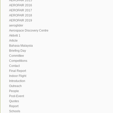
AEROFAIR 2015
AEROFAIR 2016
AEROFAIR 2017
AEROFAIR 2018
AEROFAIR 2019
aeroglider
Aerospace Discovery Centre
Aktiviti 1
Article
Bahasa Malaysia
Briefing Day
Committee
Competitions
Contact
Final Report
Indoor Flight
Introduction
Outreach
People
Post-Event
Quotes
Report
Schools