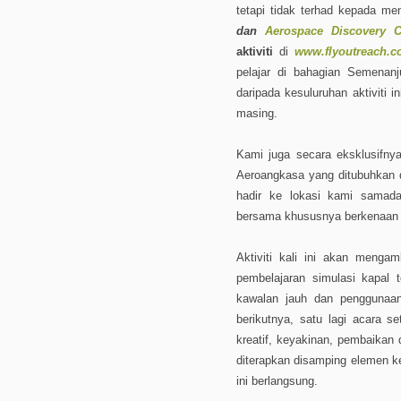
tetapi tidak terhad kepada me
dan
Aerospace Discovery 
aktiviti
di
www.flyoutreach.
pelajar di bahagian Semenan
daripada kesuluruhan aktiviti 
masing.
Kami juga secara eksklusifn
Aeroangkasa yang ditubuhkan di
hadir ke lokasi kami samad
bersama khususnya berkenaan A
Aktiviti kali ini akan menga
pembelajaran simulasi kapal 
kawalan jauh dan penggunaan
berikutnya, satu lagi acara s
kreatif, keyakinan, pembaikan
diterapkan disamping elemen 
ini berlangsung.