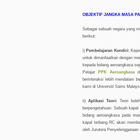
OBJEKTIF JANGKA MASA PA
Sebagai sebuah negara yang men
berikut:
i)
Pembelajaran Kendiri:
Kepel
untuk dimanfaatkan dengan men
kepada bidang aeroangkasa sepe
Pelajar
PPK Aeroangkasa
di
berinteraksi lebih mendalam 
kami di Universiti Sains Malays
ii)
Aplikasi Teori:
Teori boleh
berpengetahuan. Sebuah kapal
bidang aeroangkasa pada ma
kapal terbang RC akan membe
oleh Jurutera Penyelenggaraan