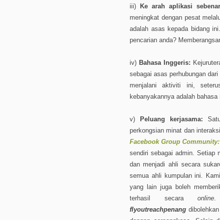
iii)
Ke arah aplikasi sebena
meningkat dengan pesat melal
adalah asas kepada bidang ini
pencarian anda? Memberangsa
iv)
Bahasa Inggeris:
Kejuruter
sebagai asas perhubungan dari
menjalani aktiviti ini, sete
kebanyakannya adalah bahasa i
v)
Peluang kerjasama:
Satu 
perkongsian minat dan interaks
Facebook Group Community: 
sendiri sebagai admin. Setiap 
dan menjadi ahli secara suk
semua ahli kumpulan ini. Kami
yang lain juga boleh member
terhasil secara
online
.
flyoutreachpenang
dibolehka