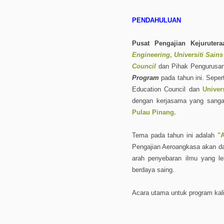
PENDAHULUAN
Pusat Pengajian Kejuruter
Engineering
,
Universiti Sain
Council
dan Pihak Pengurusan 
Program
pada tahun ini. Sepert
Education Council dan
Univer
dengan kerjasama yang sangat
Pulau Pinang.
Tema pada tahun ini adalah
"
Pengajian Aeroangkasa akan d
arah penyebaran ilmu yang l
berdaya saing.
Acara utama untuk program kali 