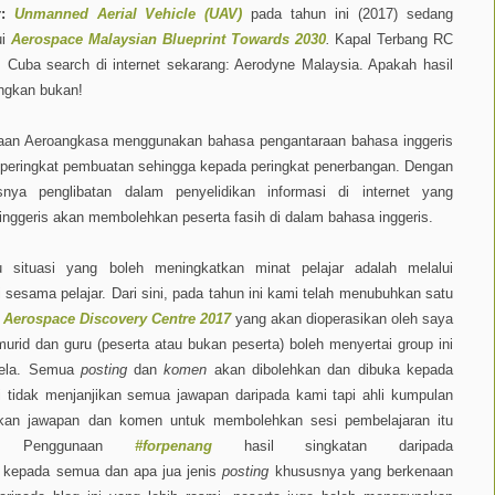
r:
Unmanned Aerial Vehicle (UAV)
pada tahun ini (2017) sedang
ui
Aerospace Malaysian Blueprint Towards 2030
.
Kapal Terbang RC
. Cuba search di internet sekarang: Aerodyne Malaysia. Apakah hasil
ngkan bukan!
aan Aeroangkasa menggunakan bahasa pengantaraan bahasa inggeris
 peringkat pembuatan sehingga kepada peringkat penerbangan. Dengan
rusnya penglibatan dalam penyelidikan informasi di internet yang
nggeris akan membolehkan peserta fasih di dalam bahasa inggeris.
situasi yang boleh meningkatkan minat pelajar adalah melalui
i sesama pelajar. Dari sini, pada tahun ini kami telah menubuhkan satu
Aerospace Discovery Centre 2017
yang akan dioperasikan oleh saya
murid dan guru (peserta atau bukan peserta) boleh menyertai group ini
arela. Semua
posting
dan
komen
akan dibolehkan dan dibuka kepada
 tidak menjanjikan semua jawapan daripada kami tapi ahli kumpulan
ikan jawapan dan komen untuk membolehkan sesi pembelajaran itu
 Penggunaan
#forpenang
hasil singkatan daripada
n kepada semua dan apa jua jenis
posting
khususnya yang berkenaan