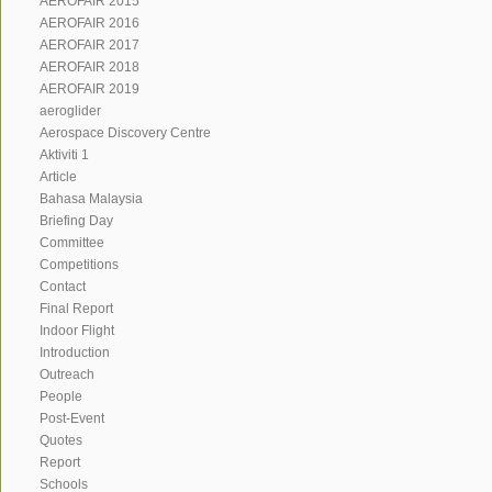
AEROFAIR 2015
AEROFAIR 2016
AEROFAIR 2017
AEROFAIR 2018
AEROFAIR 2019
aeroglider
Aerospace Discovery Centre
Aktiviti 1
Article
Bahasa Malaysia
Briefing Day
Committee
Competitions
Contact
Final Report
Indoor Flight
Introduction
Outreach
People
Post-Event
Quotes
Report
Schools