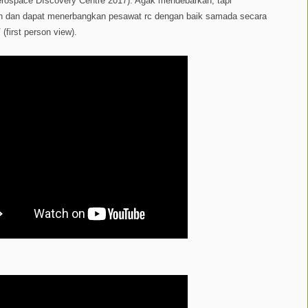
erospace DIscovery Centre 2017). Agak mendebarkan, tapi
latih dan dapat menerbangkan pesawat rc dengan baik samada secara
(first person view).