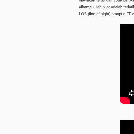
diawakan terus dari youtube (A
alhamdulillah pilot adalah ter
LOS (line of sight) ataupun FPV 